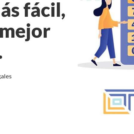
ás fácil,
 mejor
.
gales