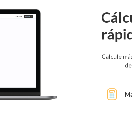
Cálc
rápi
Calcule más
de
Má
Cientos de c
más sencilla
Di
Inmuebles. To