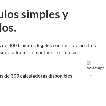
ulos simples y
dos.
 de 300 trámites legales con tan solo un clic y
sde cualquier computadora o celular.
s de 300 calculadoras disponibles
alculadoras jurídicas que hacen la vida de los abogados
. Actos Generales, Vehículos, Mercantil y Personas, Bienes
seño simple y amigable
dos los cálculos legales en un solo lugar.